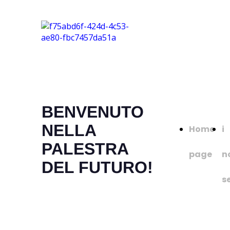
BENVENUTO
NELLA
Home
i
PALESTRA
page
n
DEL FUTURO!
se